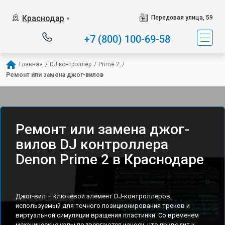
Краснодар
Передовая улица, 59
▼
+7 (800) 100-69-58
Главная
/
DJ контроллер
/
Prime 2
/
Ремонт или замена джог-вилов
Ремонт или замена джог-
вилов DJ контроллера
Denon Prime 2 в Краснодаре
Джог-вил – ключевой элемент DJ-контроллеров,
используемый для точного позиционирования треков и
виртуальной симуляции вращения пластинки. Со временем
механические узлы подвергаются износу, что приводит к