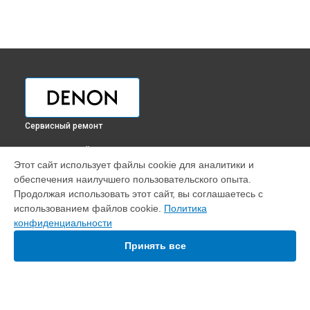
Сервисный ремонт
ВЫБЕРИ СВОЙ ГОРОД
Этот сайт использует файлы cookie для аналитики и
Ремонт или замена кроссфейдера DJ контроллера Prime 4
обеспечения наилучшего пользовательского опыта.
Denon в
Краснодаре
Продолжая использовать этот сайт, вы соглашаетесь с
Ремонт или замена кроссфейдера DJ контроллера Prime 4
использованием файлов cookie.
Политика
Denon в
Ростове-на-Дону
конфиденциальности
Ремонт или замена кроссфейдера DJ контроллера Prime 4
Denon в
Нижнем Новгороде
Принять все
Ремонт или замена кроссфейдера DJ контроллера Prime 4
Denon в
Новосибирске
Ремонт или замена кроссфейдера DJ контроллера Prime 4
Denon в
Челябинске