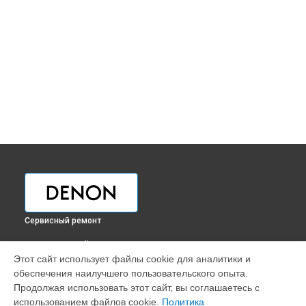
Сервисный ремонт
ВЫБЕРИ СВОЙ ГОРОД
Этот сайт использует файлы cookie для аналитики и
Ремонт проигрывателя винила DP-400 Denon в
Краснодаре
обеспечения наилучшего пользовательского опыта.
Ремонт проигрывателя винила DP-400 Denon в
Ростове-на-
Продолжая использовать этот сайт, вы соглашаетесь с
Дону
использованием файлов cookie.
Политика